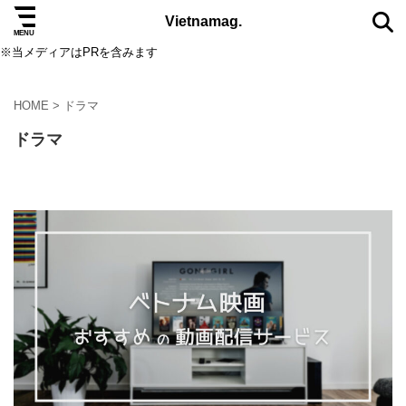
Vietnamag.
※当メディアはPRを含みます
HOME
>
ドラマ
TAG
ドラマ
5つ星
eSIM
SIMカード
アオザイ
アート
オクトーバーフェスト
カフェ
コスメ
サステナブル
サパ
ダナン
ダラット
ニャチャン
ニュース
ノマド
ハザンループ
ハノイ
バインミー
バーナーヒルズ
ビーチ
ビール
ファッション
フェス
フークイ島
フーコック島
ブランド
ベトナムコーヒー