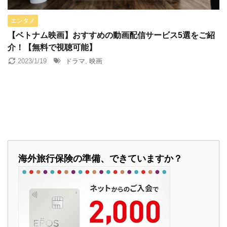
ベトナム就職
ベトナム航空
ベトナム語
ホイアン
エンタメ
ホテル予約
ホーチミン
ミシュラン
メコン川
【ベトナム映画】おすすめの動画配信サービス5選をご紹
介！【無料で視聴可能】
ランタン祭り
レストラン
世界遺産
建築
2023/1/19
ドラマ
,
映画
旅のヒント
映画
本
海外移住
留学
英会話
海外旅行保険の準備、できていますか？