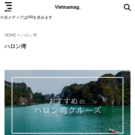
Vietnamag.
※当メディアはPRを含みます
HOME
>
ハロン湾
TAG
ハロン湾
5つ星
eSIM
SIMカード
アオザイ
アート
オクトーバーフェスト
カフェ
コスメ
サステナブル
サパ
ダナン
ダラット
ニャチャン
ニュース
ノマド
ハザンループ
ハノイ
バインミー
バーナーヒルズ
ビーチ
ビール
ファッション
フェス
フークイ島
フーコック島
ブランド
ベトナムコーヒー