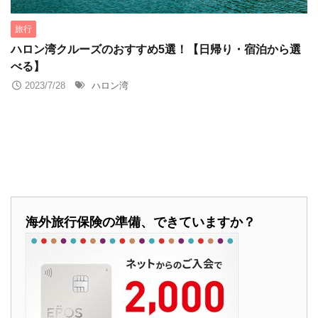
ベトナム就職
ベトナム航空
ベトナム語
ホイアン
旅行
ホテル予約
ホーチミン
ミシュラン
メコン川
ハロン湾クルーズのおすすめ5選！【日帰り・宿泊から選
べる】
ランタン祭り
レストラン
世界遺産
建築
2023/7/28
ハロン湾
旅のヒント
映画
本
海外移住
留学
英会話
海外旅行保険の準備、できていますか？