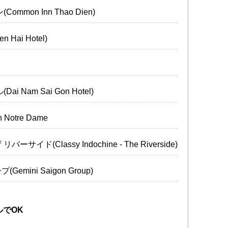
mmon Inn Thao Dien)
Hai Hotel)
 Nam Sai Gon Hotel)
on Notre Dame
イド(Classy Indochine - The Riverside)
mini Saigon Group)
でOK