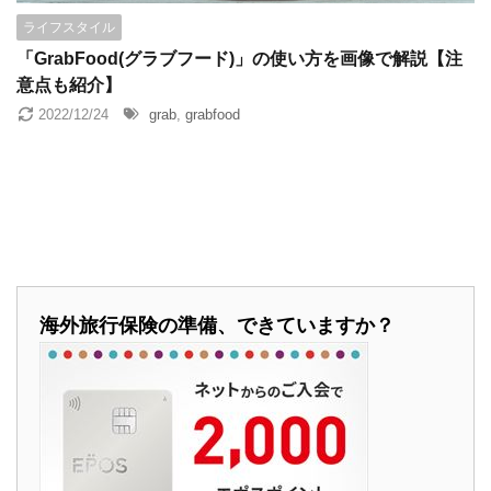
ベトナム就職
ベトナム航空
ベトナム語
ホイアン
ライフスタイル
「GrabFood(グラブフード)」の使い方を画像で解説【注
ホテル予約
ホーチミン
ミシュラン
メコン川
意点も紹介】
ランタン祭り
レストラン
世界遺産
建築
2022/12/24
grab
,
grabfood
旅のヒント
映画
本
海外移住
留学
英会話
海外旅行保険の準備、できていますか？