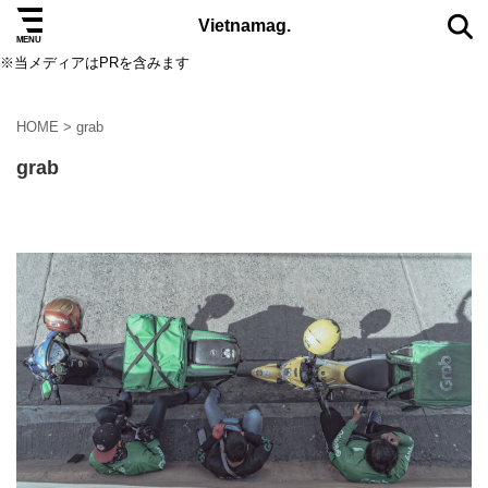
Vietnamag.
※当メディアはPRを含みます
HOME
>
grab
TAG
grab
5つ星
eSIM
SIMカード
アオザイ
アート
オクトーバーフェスト
カフェ
コスメ
サステナブル
サパ
ダナン
ダラット
ニャチャン
ニュース
ノマド
ハザンループ
ハノイ
バインミー
バーナーヒルズ
ビーチ
ビール
ファッション
フェス
フークイ島
フーコック島
ブランド
ベトナムコーヒー