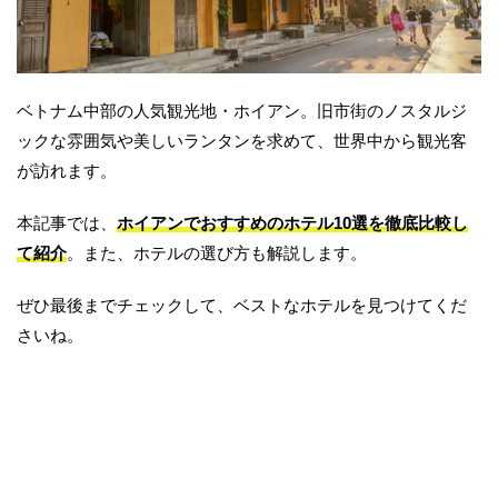
ベトナム就職
ベトナム航空
ベトナム語
ホイアン
ホテル予約
ホーチミン
ミシュラン
メコン川
ベトナム中部の人気観光地・ホイアン。旧市街のノスタルジ
ランタン祭り
レストラン
世界遺産
建築
ックな雰囲気や美しいランタンを求めて、世界中から観光客
旅のヒント
映画
本
海外移住
留学
が訪れます。
英会話
本記事では、
ホイアンでおすすめのホテル10選を徹底比較し
て紹介
。また、ホテルの選び方も解説します。
ぜひ最後までチェックして、ベストなホテルを見つけてくだ
さいね。