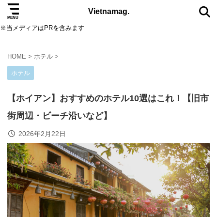
Vietnamag.
※当メディアはPRを含みます
HOME
>
ホテル
>
TAG
ホテル
5つ星
eSIM
SIMカード
アオザイ
アート
【ホイアン】おすすめのホテル10選はこれ！【旧市
オクトーバーフェスト
カフェ
コスメ
街周辺・ビーチ沿いなど】
サステナブル
サパ
ダナン
ダラット
2026年2月22日
ニャチャン
ニュース
ノマド
ハザンループ
ハノイ
バインミー
バーナーヒルズ
ビーチ
ビール
ファッション
フェス
フークイ島
フーコック島
ブランド
ベトナムコーヒー