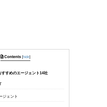
Contents
[
hide
]
おすすめのエージェント14社
T
ージェント