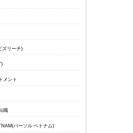
(ビズリーチ)
)
ートメント
転職
IETNAM(パーソル ベトナム)