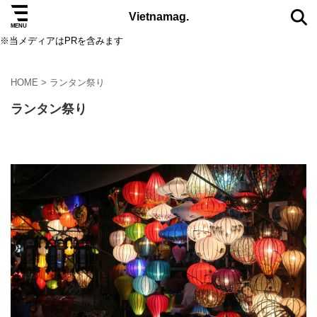
Vietnamag.
※当メディアはPRを含みます
HOME
>
ランタン祭り
TAG
ランタン祭り
5つ星
eSIM
SIMカード
アオザイ
アート
オクトーバーフェスト
カフェ
コスメ
サステナブル
サパ
ダナン
ダラット
ニャチャン
ニュース
ノマド
ハザンループ
ハノイ
バインミー
バーナーヒルズ
ビーチ
ビール
ファッション
フェス
フークイ島
フーコック島
ブランド
ベトナムコーヒー