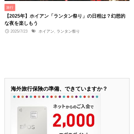
ベトナム就職
ベトナム航空
ベトナム語
ホイアン
旅行
【2025年】ホイアン「ランタン祭り」の日程は？幻想的
ホテル予約
ホーチミン
ミシュラン
メコン川
な夜を楽しもう
ランタン祭り
レストラン
世界遺産
建築
2025/7/23
ホイアン
,
ランタン祭り
旅のヒント
映画
本
海外移住
留学
英会話
海外旅行保険の準備、できていますか？